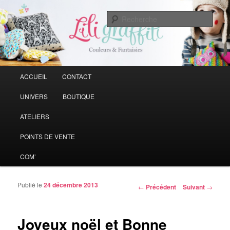
Vive la couleur qui rend la vie plus belle
Rech
Liligraffiti
Menu principal
ACCUEIL
CONTACT
Aller au contenu principal
Aller au contenu secondaire
UNIVERS
BOUTIQUE
ATELIERS
POINTS DE VENTE
COM’
Publié le
24 décembre 2013
Navigation des articles
←
Précédent
Suivant
→
Joyeux noël et Bonne