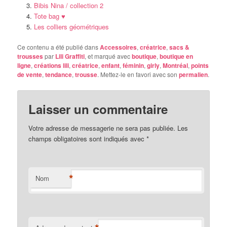
Bibis Nina / collection 2
Tote bag ♥
Les colliers géométriques
Ce contenu a été publié dans
Accessoires
,
créatrice
,
sacs &
trousses
par
Lili Graffiti
, et marqué avec
boutique
,
boutique en
ligne
,
créations lili
,
créatrice
,
enfant
,
féminin
,
girly
,
Montréal
,
points
de vente
,
tendance
,
trousse
. Mettez-le en favori avec son
permalien
.
Laisser un commentaire
Votre adresse de messagerie ne sera pas publiée. Les
champs obligatoires sont indiqués avec
*
*
Nom