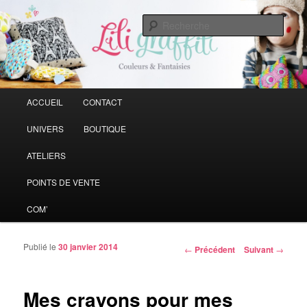
Vive la couleur qui rend la vie plus belle
Rech
Liligraffiti
Menu principal
ACCUEIL
CONTACT
Aller au contenu principal
Aller au contenu secondaire
UNIVERS
BOUTIQUE
ATELIERS
POINTS DE VENTE
COM’
Publié le
30 janvier 2014
Navigation des articles
←
Précédent
Suivant
→
Mes crayons pour mes