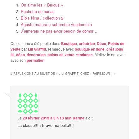
On aime les « Bisous »
Pochette de nanas
Bibis Nina / collection 2
Agosto matura e settembre vendemmia
J’aimerais ne pas avoir besoin de dormir…
Ce contenu a été publié dans
Boutique
,
créatrice
,
Déco
,
Points de
vente
par
Lili Graffiti
, et marqué avec
boutique en ligne
,
créations
lili
,
déco
,
décoration
,
points de vente
,
tendance
. Mettez-le en favori
avec son
permalien
.
2 RÉFLEXIONS AU SUJET DE «
LILI GRAFFITI CHEZ « FAIREJOUR »
»
Le
20 février 2013 à 3 h 13 min
,
karine
a dit :
La classe!!!n Bravo ma belle!!!!