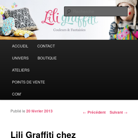
Vive la couleur qui rend la vie plus belle
Rech
Liligraffiti
Menu principal
ACCUEIL
CONTACT
Aller au contenu principal
Aller au contenu secondaire
UNIVERS
BOUTIQUE
ATELIERS
POINTS DE VENTE
COM’
Publié le
20 février 2013
Navigation des articles
←
Précédent
Suivant
→
Lili Graffiti chez