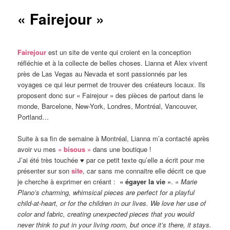
« Fairejour »
Fairejour
est un site de vente qui croient en la conception
réfléchie et à la collecte de belles choses. Lianna et Alex vivent
près de Las Vegas au Nevada et sont passionnés par les
voyages ce qui leur permet de trouver des créateurs locaux. Ils
proposent donc sur « Fairejour » des pièces de partout dans le
monde, Barcelone, New-York, Londres, Montréal, Vancouver,
Portland…
Suite à sa fin de semaine à Montréal, Lianna m’a contacté après
avoir vu mes
« bisous »
dans une boutique !
J’ai été très touchée ♥ par ce petit texte qu’elle a écrit pour me
présenter sur son
site
, car sans me connaitre elle décrit ce que
je cherche à exprimer en créant :
« égayer la vie »
. «
Marie
Plano’s charming, whimsical pieces are perfect for a playful
child-at-heart, or for the children in our lives. We love her use of
color and fabric, creating unexpected pieces that you would
never think to put in your living room, but once it’s there, it stays.