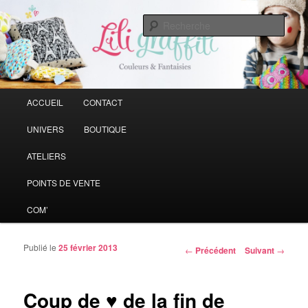
Vive la couleur qui rend la vie plus belle
Rech
Liligraffiti
Menu principal
ACCUEIL
CONTACT
Aller au contenu principal
Aller au contenu secondaire
UNIVERS
BOUTIQUE
ATELIERS
POINTS DE VENTE
COM’
Publié le
25 février 2013
Navigation des articles
←
Précédent
Suivant
→
Coup de ♥ de la fin de