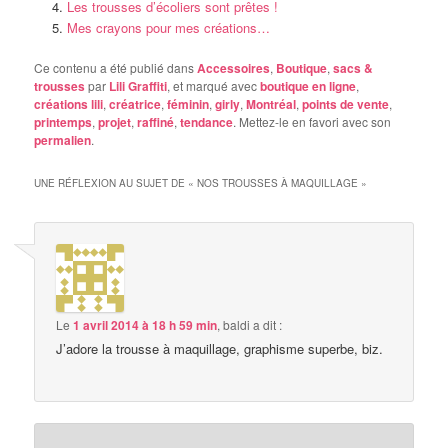
Les trousses d’écoliers sont prêtes !
Mes crayons pour mes créations…
Ce contenu a été publié dans
Accessoires
,
Boutique
,
sacs &
trousses
par
Lili Graffiti
, et marqué avec
boutique en ligne
,
créations lili
,
créatrice
,
féminin
,
girly
,
Montréal
,
points de vente
,
printemps
,
projet
,
raffiné
,
tendance
. Mettez-le en favori avec son
permalien
.
UNE RÉFLEXION AU SUJET DE «
NOS TROUSSES À MAQUILLAGE
»
Le
1 avril 2014 à 18 h 59 min
,
baldi
a dit :
J’adore la trousse à maquillage, graphisme superbe, biz.