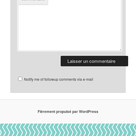
Notify me of followup comments via e-mail
Fièrement propulsé par WordPress