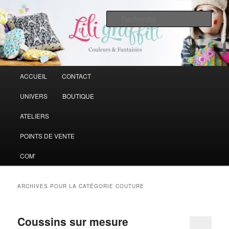
Vive la couleur qui rend la vie plus belle
Rech
Liligraffiti
Menu principal
ACCUEIL
CONTACT
Aller au contenu principal
Aller au contenu secondaire
UNIVERS
BOUTIQUE
ATELIERS
POINTS DE VENTE
COM’
ARCHIVES POUR LA CATÉGORIE
COUTURE
Coussins sur mesure