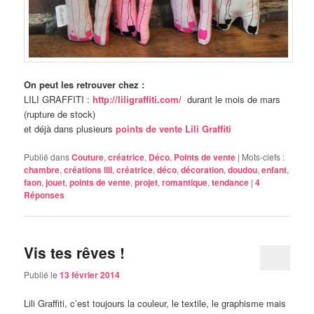
On peut les retrouver chez :
LILI GRAFFITI :
http://liligraffiti.com/
durant le mois de mars
(rupture de stock)
et déjà dans plusieurs
points de vente Lili Graffiti
Publié dans
Couture
,
créatrice
,
Déco
,
Points de vente
|
Mots-clefs :
chambre
,
créations lili
,
créatrice
,
déco
,
décoration
,
doudou
,
enfant
,
faon
,
jouet
,
points de vente
,
projet
,
romantique
,
tendance
|
4
Réponses
Vis tes rêves !
Publié le
13 février 2014
Lili Graffiti, c’est toujours la couleur, le textile, le graphisme mais