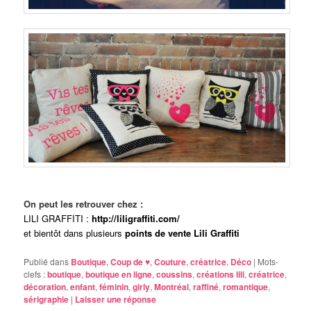
On peut les retrouver chez :
LILI GRAFFITI :
http://liligraffiti.com/
et bientôt dans plusieurs
points de vente Lili Graffiti
Publié dans
Boutique
,
Coup de ♥
,
Couture
,
créatrice
,
Déco
|
Mots-
clefs :
boutique
,
boutique en ligne
,
coussins
,
créations lili
,
créatrice
,
décoration
,
enfant
,
féminin
,
girly
,
Montréal
,
raffiné
,
romantique
,
sérigraphie
|
Laisser une réponse