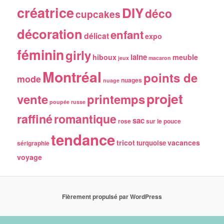
créatrice
DIY
déco
cupcakes
décoration
enfant
délicat
expo
féminin
girly
laine
hiboux
meuble
jeux
macaron
Montréal
points de
mode
nuages
nuage
projet
vente
printemps
poupée russe
raffiné
romantique
sac
rose
sur le pouce
tendance
tricot
vacances
turquoise
sérigraphie
voyage
Fièrement propulsé par WordPress