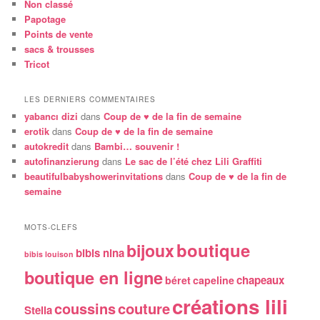
Non classé
Papotage
Points de vente
sacs & trousses
Tricot
LES DERNIERS COMMENTAIRES
yabancı dizi
dans
Coup de ♥ de la fin de semaine
erotik
dans
Coup de ♥ de la fin de semaine
autokredit
dans
Bambi… souvenir !
autofinanzierung
dans
Le sac de l’été chez Lili Graffiti
beautifulbabyshowerinvitations
dans
Coup de ♥ de la fin de
semaine
MOTS-CLEFS
boutique
bijoux
bibis nina
bibis louison
boutique en ligne
chapeaux
béret
capeline
créations lili
coussins
couture
Stella