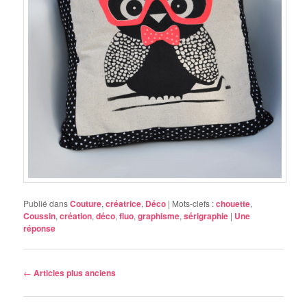
Publié dans
Couture
,
créatrice
,
Déco
|
Mots-clefs :
chouette
,
Coussin
,
création
,
déco
,
fluo
,
graphisme
,
sérigraphie
|
Une
réponse
Navigation des articles
←
Articles plus anciens