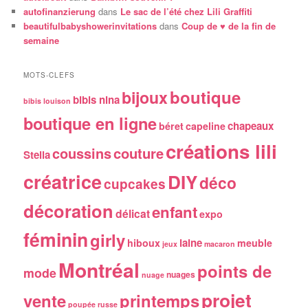
autofinanzierung
dans
Le sac de l’été chez Lili Graffiti
beautifulbabyshowerinvitations
dans
Coup de ♥ de la fin de
semaine
MOTS-CLEFS
boutique
bijoux
bibis nina
bibis louison
boutique en ligne
chapeaux
béret
capeline
créations lili
coussins
couture
Stella
créatrice
DIY
déco
cupcakes
décoration
enfant
délicat
expo
féminin
girly
laine
hiboux
meuble
jeux
macaron
Montréal
points de
mode
nuages
nuage
projet
vente
printemps
poupée russe