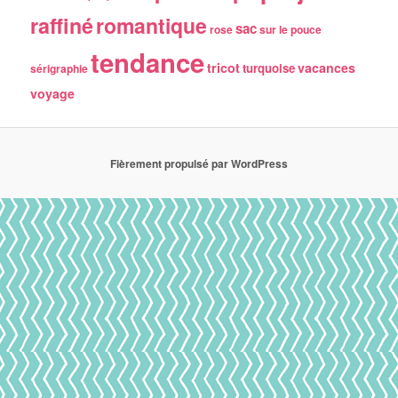
raffiné
romantique
sac
rose
sur le pouce
tendance
tricot
vacances
turquoise
sérigraphie
voyage
Fièrement propulsé par WordPress