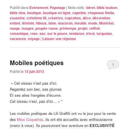
Publié dans
Evénement
,
Papotage
|
Mots-clefs :
béret
,
bibis louison
,
bibis nina
,
boutique
,
boutique en ligne
,
capeline
,
chapeaux Stella
,
coussins
,
créations lili
,
créatrice
,
cupcakes
,
déco
,
décoration
,
enfant
,
féminin
,
hiboux
,
laine
,
macaron
,
meuble
,
mode
,
Montréal
,
nuage
,
nuages
,
poupée russe
,
printemps
,
projet
,
raffiné
,
romantique
,
rose
,
sac
,
sur le pouce
,
tendance
,
tricot
,
turquoise
,
vacances
,
voyage
|
Laisser une réponse
Mobiles poétiques
1
Publié le
13 juin 2013
» Cet oiseau n’est pas d’ici.
Regardez son bec, ses plumes
Et ses ailes frangées d’écume.
Cet oiseau n’est, pas d’ici… » *
Les mobiles poétiques de Lili Graffiti ont vu le jour pour la vente
des
Miss Coquettes
, ils ont été accueillis avec enthousiasme
(merci à vous). Ils poursuivent leur aventure en
EXCLUSIVITÉ