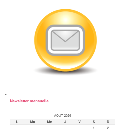
Newsletter mensuelle
AOÛT 2026
L
Ma
Me
J
V
S
D
1
2