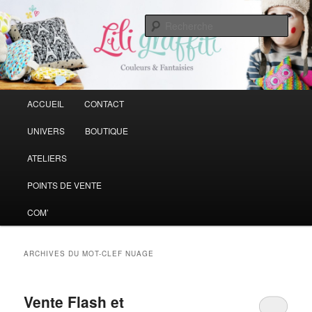
Vive la couleur qui rend la vie plus belle
Rech
Liligraffiti
Menu principal
ACCUEIL
CONTACT
Aller au contenu principal
Aller au contenu secondaire
UNIVERS
BOUTIQUE
ATELIERS
POINTS DE VENTE
COM’
ARCHIVES DU MOT-CLEF
NUAGE
Vente Flash et