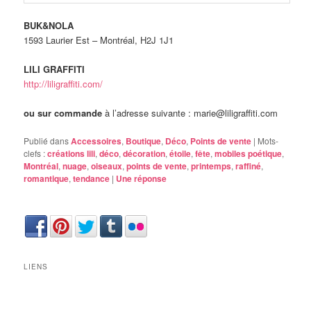
BUK&NOLA
1593 Laurier Est – Montréal, H2J 1J1
LILI GRAFFITI
http://liligraffiti.com/
ou sur commande
à l’adresse suivante : marie@liligraffiti.com
Publié dans
Accessoires
,
Boutique
,
Déco
,
Points de vente
|
Mots-
clefs :
créations lili
,
déco
,
décoration
,
étoile
,
fête
,
mobiles poétique
,
Montréal
,
nuage
,
oiseaux
,
points de vente
,
printemps
,
raffiné
,
romantique
,
tendance
|
Une
réponse
LIENS