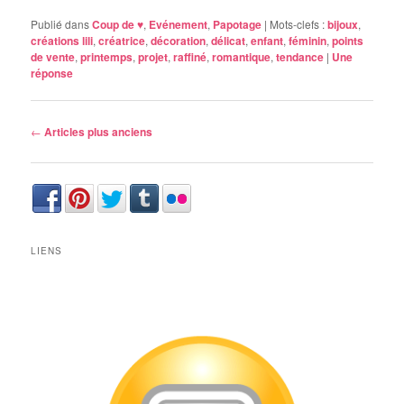
Publié dans
Coup de ♥
,
Evénement
,
Papotage
|
Mots-clefs :
bijoux
,
créations lili
,
créatrice
,
décoration
,
délicat
,
enfant
,
féminin
,
points
de vente
,
printemps
,
projet
,
raffiné
,
romantique
,
tendance
|
Une
réponse
Navigation des articles
←
Articles plus anciens
LIENS