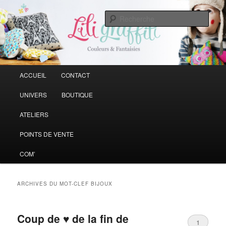
Vive la couleur qui rend la vie plus belle
Rech
Liligraffiti
Menu principal
ACCUEIL
CONTACT
Aller au contenu principal
Aller au contenu secondaire
UNIVERS
BOUTIQUE
ATELIERS
POINTS DE VENTE
COM’
ARCHIVES DU MOT-CLEF
BIJOUX
Coup de ♥ de la fin de
1