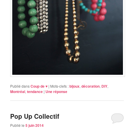
Publié dans
Coup de ♥
|
Mots-clefs :
bijoux
,
décoration
,
DIY
,
Montréal
,
tendance
|
Une
réponse
Pop Up Collectif
Publié le
5 juin 2014