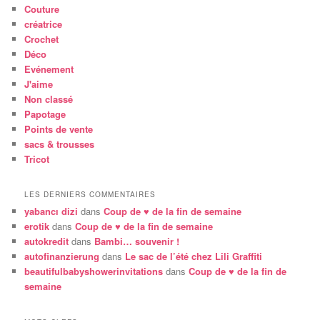
Couture
créatrice
Crochet
Déco
Evénement
J'aime
Non classé
Papotage
Points de vente
sacs & trousses
Tricot
LES DERNIERS COMMENTAIRES
yabancı dizi
dans
Coup de ♥ de la fin de semaine
erotik
dans
Coup de ♥ de la fin de semaine
autokredit
dans
Bambi… souvenir !
autofinanzierung
dans
Le sac de l’été chez Lili Graffiti
beautifulbabyshowerinvitations
dans
Coup de ♥ de la fin de
semaine