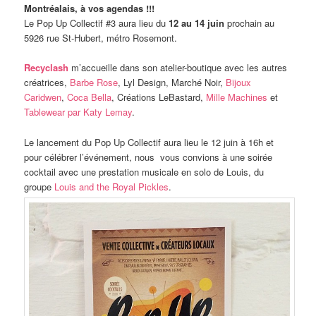
Montréalais, à vos agendas !!!
Le Pop Up Collectif #3 aura lieu du
12 au 14 juin
prochain au
5926 rue St-Hubert, métro Rosemont.
Recyclash
m’accueille dans son atelier-boutique avec les autres
créatrices,
Barbe Rose
, Lyl Design, Marché Noir,
Bijoux
Caridwen
,
Coca Bella
, Créations LeBastard,
Mille Machines
et
Tablewear par Katy Lemay
.
Le lancement du Pop Up Collectif aura lieu le 12 juin à 16h et
pour célébrer l’événement, nous vous convions à une soirée
cocktail avec une prestation musicale en solo de Louis, du
groupe
Louis and the Royal Pickles
.