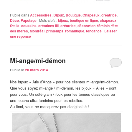
Publié dans
Accessoires
,
Bijoux
,
Boutique
,
Chapeaux
,
créatrice
,
Déco
,
Papotage
|
Mots-clefs :
bijoux
,
boutique en ligne
,
chapeaux
Stella
,
coussins
,
créations lili
,
créatrice
,
décoration
,
féminin
,
fête
des mères
,
Montréal
,
printemps
,
romantique
,
tendance
|
Laisser
une réponse
Mi-ange/mi-démon
Publié le
20 mars 2014
Nos bijoux « Aile d’Ange » pour nos clientes mi-ange/mi-démon.
Que vous soyez mi-ange / mi-démon, les bijoux « Ailes » sont
pour vous. Un côté glam / rock pour les tenues classiques ou
une touche ultra-féminine pour les rebelles.
Au final, vous ne manquerez pas d’originalité !