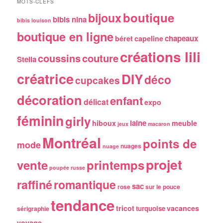
MOTS-CLEFS
boutique
bijoux
bibis nina
bibis louison
boutique en ligne
chapeaux
béret
capeline
créations lili
coussins
couture
Stella
créatrice
DIY
déco
cupcakes
décoration
enfant
délicat
expo
féminin
girly
laine
hiboux
meuble
jeux
macaron
Montréal
points de
mode
nuages
nuage
projet
vente
printemps
poupée russe
raffiné
romantique
sac
rose
sur le pouce
tendance
tricot
vacances
turquoise
sérigraphie
voyage