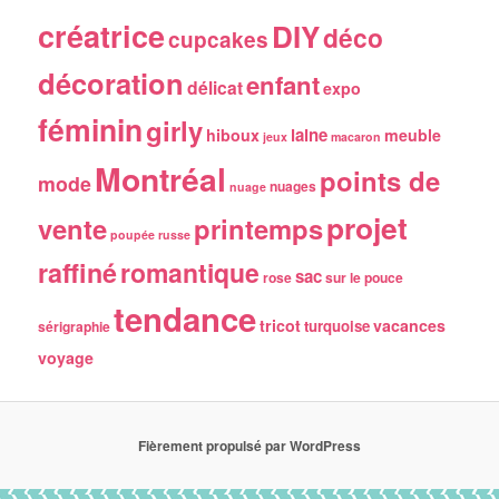
créatrice
DIY
déco
cupcakes
décoration
enfant
délicat
expo
féminin
girly
laine
hiboux
meuble
jeux
macaron
Montréal
points de
mode
nuages
nuage
projet
vente
printemps
poupée russe
raffiné
romantique
sac
rose
sur le pouce
tendance
tricot
vacances
turquoise
sérigraphie
voyage
Fièrement propulsé par WordPress