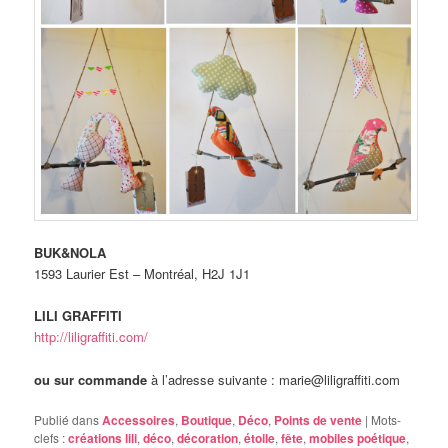
BUK&NOLA
1593 Laurier Est – Montréal, H2J 1J1
LILI GRAFFITI
http://liligraffiti.com/
ou sur commande
à l’adresse suivante : marie@liligraffiti.com
Publié dans
Accessoires
,
Boutique
,
Déco
,
Points de vente
|
Mots-
clefs :
créations lili
,
déco
,
décoration
,
étoile
,
fête
,
mobiles poétique
,