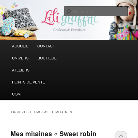
Vive la couleur qui rend la vie plus belle
Rech
Liligraffiti
Menu principal
ACCUEIL
CONTACT
Aller au contenu principal
Aller au contenu secondaire
UNIVERS
BOUTIQUE
ATELIERS
POINTS DE VENTE
COM’
ARCHIVES DU MOT-CLEF
MITAINES
Mes mitaines « Sweet robin
25