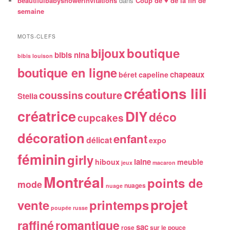
beautifulbabyshowerinvitations
dans
Coup de ♥ de la fin de
semaine
MOTS-CLEFS
boutique
bijoux
bibis nina
bibis louison
boutique en ligne
chapeaux
béret
capeline
créations lili
coussins
couture
Stella
créatrice
DIY
déco
cupcakes
décoration
enfant
délicat
expo
féminin
girly
laine
hiboux
meuble
jeux
macaron
Montréal
points de
mode
nuages
nuage
projet
vente
printemps
poupée russe
raffiné
romantique
sac
rose
sur le pouce