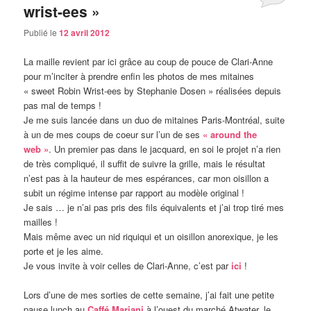
wrist-ees »
Publié le
12 avril 2012
La maille revient par ici grâce au coup de pouce de Clari-Anne
pour m’inciter à prendre enfin les photos de mes mitaines
« sweet Robin Wrist-ees by Stephanie Dosen » réalisées depuis
pas mal de temps !
Je me suis lancée dans un duo de mitaines Paris-Montréal, suite
à un de mes coups de coeur sur l’un de ses
« around the
web »
. Un premier pas dans le jacquard, en soi le projet n’a rien
de très compliqué, il suffit de suivre la grille, mais le résultat
n’est pas à la hauteur de mes espérances, car mon oisillon a
subit un régime intense par rapport au modèle original !
Je sais … je n’ai pas pris des fils équivalents et j’ai trop tiré mes
mailles !
Mais même avec un nid riquiqui et un oisillon anorexique, je les
porte et je les aime.
Je vous invite à voir celles de Clari-Anne, c’est par
ici
!
Lors d’une de mes sorties de cette semaine, j’ai fait une petite
pause lunch au
Caffé Mariani
à l’ouest du marché Atwater, le