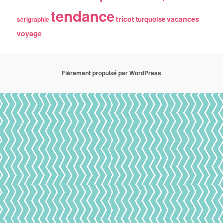
tendance
tricot
vacances
turquoise
sérigraphie
voyage
Fièrement propulsé par WordPress